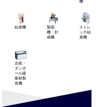
機
結束機
製函
ストレ
機・封
ッチ結
函機
束機
古紙・
ダンボ
ール緩
衝材製
造機