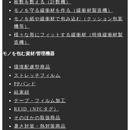
枚数を数える（計数機）
モノを守る緩衝材を作る（緩衝材製造機）
モノを紙や緩衝材で包み込む（クッション包装
機等）
様々な形にフィットする緩衝材（特殊緩衝材製
造機）
モノを包む資材/管理機器
環境配慮型商品
ストレッチフィルム
PPバンド
結束紐
テープ・フィルム加工
REID（NFCタグ）
そのほかの取扱商品
暑さ対策・熱対策商品