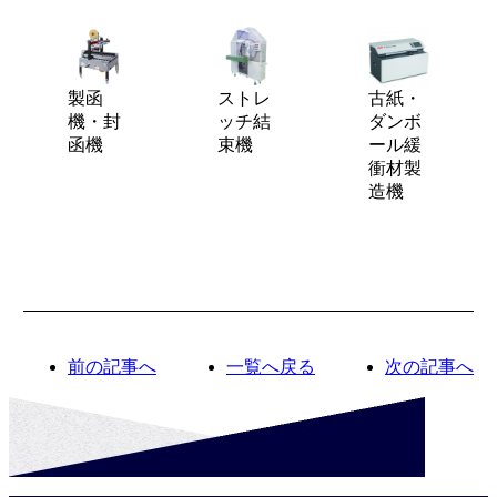
製函
ストレ
古紙・
機・封
ッチ結
ダンボ
函機
束機
ール緩
衝材製
造機
前の記事へ
一覧へ戻る
次の記事へ