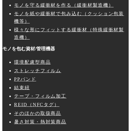
モノを守る緩衝材を作る（緩衝材製造機）
モノを紙や緩衝材で包み込む（クッション包装
機等）
様々な形にフィットする緩衝材（特殊緩衝材製
造機）
モノを包む資材/管理機器
環境配慮型商品
ストレッチフィルム
PPバンド
結束紐
テープ・フィルム加工
REID（NFCタグ）
そのほかの取扱商品
暑さ対策・熱対策商品