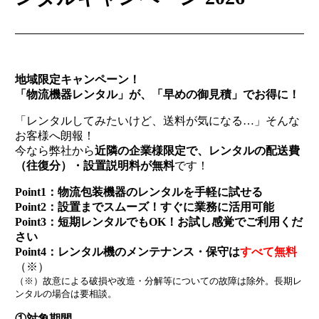
地域限定キャンペーン！
「物流機器レンタル」が、「早めの御見積」でお得に！
「レンタルしてみたいけど、送料が気になる…」そんな
お客様へ朗報！
今なら弊社から
近隣の企業様限定で、レンタルの配送費
（往復分）・設置説明料が無料
です！
Point1：物流包装機器のレンタルを手軽に試せる
Point2：設置までスムーズ！すぐに業務に活用可能
Point3：短期レンタルでもOK！お試し感覚でご利用くだ
さい
Point4：レンタル機のメンテナンス・保守は
すべて無料
（※）
（※）故意による破損や改造・分解等についての故障は除外。長期レ
ンタルの場合は要相談。
①対象期間