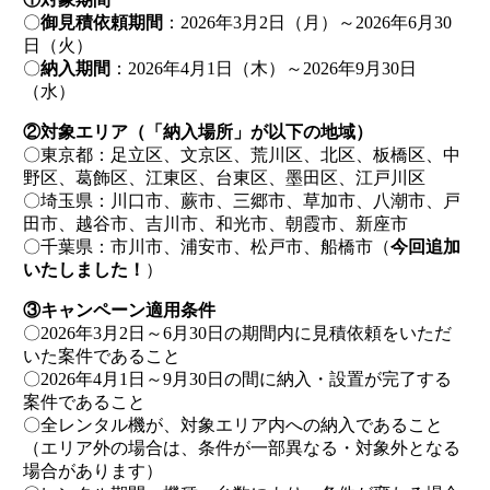
〇
御見積依頼期間
：2026年3月2日（月）～2026年6月30
日（火）
〇
納入期間
：2026年4月1日（木）～2026年9月30日
（水）
②対象エリア（「納入場所」が以下の地域）
〇東京都：足立区、文京区、荒川区、北区、板橋区、中
野区、葛飾区、江東区、台東区、墨田区、江戸川区
〇埼玉県：川口市、蕨市、三郷市、草加市、八潮市、戸
田市、越谷市、吉川市、和光市、朝霞市、新座市
〇千葉県：市川市、浦安市、松戸市、船橋市（
今回追加
いたしました！
）
③キャンペーン適用条件
〇2026年3月2日～6月30日の期間内に見積依頼をいただ
いた案件であること
〇2026年4月1日～9月30日の間に納入・設置が完了する
案件であること
〇全レンタル機が、対象エリア内への納入であること
（エリア外の場合は、条件が一部異なる・対象外となる
場合があります）